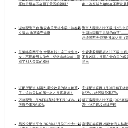
系统升级会不会砸了景区的饭碗?
象：这座城市始终在不断发展
诚信配资平台 淮安市关天培小学：沐春风
聚富人配资APP下载 “让巴中
立远志 承英魂守健康
为国与国携手共进的典范”—
总统阿西夫·阿里·扎尔达里（
亿策略官网平台 命里有钱！这三大生肖
牛管家股票配资APP下载 生
女，不用看男人脸色，想做啥就做啥，活
不是凶猛，是藏在骨血里的闯
成了别人羡慕的模样
担当
证配所配资 别再乱喝没效果的降血糖茶
安泽配资官网 1月26日精工转
了，这款公认的第一名才是真靠谱！
0.62%，转股溢价率37%
万德配资 1月26日福莱转债下跌0.43%，转
融可赢配资APP下载 [2026寒
股溢价率206.82%
高中补习班权威排行榜
易投投配资平台 2025年12月份70个大中城
嘉理证券官网 福建女商人林