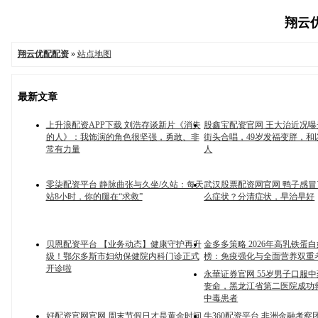
翔云优
翔云优配配资
»
站点地图
最新文章
上升浪配资APP下载 刘浩存谈新片《消失
股鑫宝配资官网 王大治近况
的人》：我饰演的角色很坚强，勇敢、非
街头合唱，49岁发福变胖，和
常有力量
人
零柒配资平台 静脉曲张与久坐/久站：每天
武汉股票配资网官网 鸭子感
站8小时，你的腿在“求救”
么症状？分清症状，早治早好
贝恩配资平台 【业务动态】健康守护再升
金多多策略 2026年高乳铁蛋
级！鄂尔多斯市妇幼保健院内科门诊正式
榜：免疫强化与全面营养双重
开诊啦
永華证券官网 55岁男子口服中
丧命，黑龙江省第二医院成功
中毒患者
好配资官网官网 周末节假日才是黄金时间,
牛360配资平台 非洲金融考察