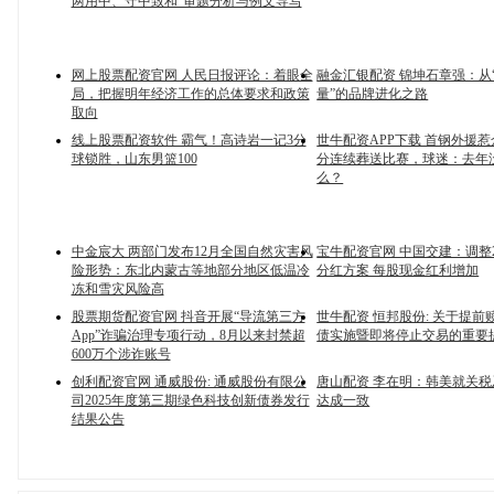
两用中、守中致和”审题分析与例文导写
网上股票配资官网 人民日报评论：着眼全
融金汇银配资 锦坤石章强：从“
局，把握明年经济工作的总体要求和政策
量”的品牌进化之路
取向
线上股票配资软件 霸气！高诗岩一记3分
世牛配资APP下载 首钢外援惹
球锁胜，山东男篮100
分连续葬送比赛，球迷：去年
么？
中金宸大 两部门发布12月全国自然灾害风
宝牛配资官网 中国交建：调整2
险形势：东北内蒙古等地部分地区低温冷
分红方案 每股现金红利增加
冻和雪灾风险高
股票期货配资官网 抖音开展“导流第三方
世牛配资 恒邦股份: 关于提前
App”诈骗治理专项行动，8月以来封禁超
债实施暨即将停止交易的重要
600万个涉诈账号
创利配资官网 通威股份: 通威股份有限公
唐山配资 李在明：韩美就关
司2025年度第三期绿色科技创新债券发行
达成一致
结果公告