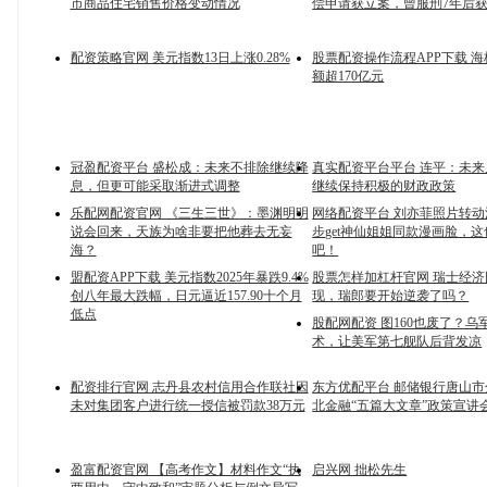
市商品住宅销售价格变动情况
偿申请获立案，曾服刑7年后
配资策略官网 美元指数13日上涨0.28%
股票配资操作流程APP下载 
额超170亿元
冠盈配资平台 盛松成：未来不排除继续降
真实配资平台平台 连平：未
息，但更可能采取渐进式调整
继续保持积极的财政政策
乐配网配资官网 《三生三世》：墨渊明明
网络配资平台 刘亦菲照片转动
说会回来，天族为啥非要把他葬去无妄
步get神仙姐姐同款漫画脸，
海？
吧！
盟配资APP下载 美元指数2025年暴跌9.4%
股票怎样加杠杆官网 瑞士经
创八年最大跌幅，日元逼近157.90十个月
现，瑞郎要开始逆袭了吗？
低点
股配网配资 图160也废了？乌
术，让美军第七舰队后背发凉
配资排行官网 志丹县农村信用合作联社因
东方优配平台 邮储银行唐山
未对集团客户进行统一授信被罚款38万元
北金融“五篇大文章”政策宣讲
盈富配资官网 【高考作文】材料作文“执
启兴网 拙松先生