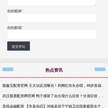
你的昵称
*
你的邮箱
*
提交评论
热点资讯
股鑫宝配资官网 王大治近况曝光！和网红街头合唱，49岁发福变胖，和以前判若两人
武汉股票配资网官网 鸭子感冒了会出现什么症状？分清症状，早治早好
亚投金融配资 【市县动态】河南县优干宁镇卫生院家庭医生个性化签约，全方位康养