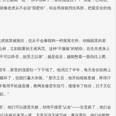
—就像老虎从不会说“我爱你”，却会用身躯挡住风雨，把最安全的地
老虎就算被困住，也从不会像猫狗一样摇尾乞怜。动物园里的老
林，立刻能重拾王者风范。这种“不服输”的韧劲，在生肖虎身上
“物不可以终否，故受之以泰”，越是低谷，越能憋着一股劲往上爬。
货车，家里的顶梁柱一下子塌了。他消沉了半年，每天坐在轮椅上
腿坏了，也能打赢大灰狼。” 那天之后，他开始锻炼复健，疼得汗
学着用手机做直播，教网友修货车技巧，慢慢有了粉丝，日子又红
起。”
着”。他们可以接受失败，却绝不接受“认命”——生意赔了，他们会
他们会躲起来哭一夜，天亮后该干啥干啥；事业遇坎，他们会默默