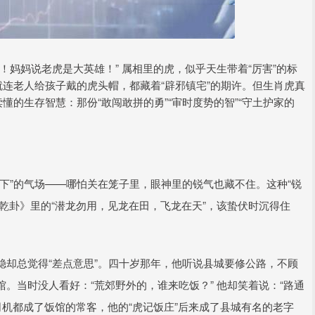
！妈妈说老虎是大英雄！” 属相里的虎，似乎天生带着“厉害”的标
就连老人给孩子戴的虎头帽，都藏着“辟邪镇宅”的期许。但生肖虎真
懂的生存智慧：那份“敢闯敢拼的勇”“审时度势的智”“守土护家的
下”的气场——哪怕关在笼子里，眼神里的锐气也藏不住。这种“锐
·乾卦》里的“潜龙勿用，见龙在田，飞龙在天”，该蛰伏时沉得住
却总觉得“差点意思”。四十岁那年，他听说县城要修公路，不顾
。当时没人看好：“荒郊野外的，谁来吃饭？” 他却笑着说：“路通
司机都成了饭馆的常客，他的“虎记饭庄”后来成了县城有名的老字