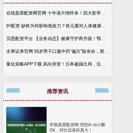
在线股票配资网官网 十年港片情怀杀！四大影帝同框背后藏着多少人的青春？
91配资 缺铁为何影响免疫力？铁元素对人体健康的重要性
贝恩配资平台 【业务动态】健康守护再升级！鄂尔多斯市妇幼保健院内科门诊正式开诊啦
永華证券官网 55岁男子口服中药“偏方”险丧命，黑龙江省第二医院成功救治急性铅中毒患者
量化策略APP下载 风向突变！日本被踢出局，仅仅48小时，高市就立刻展开报复，公然拿中日关系大做文章
推荐资讯
常熟股票配资网 理想i6 vs小鹏
G6，对比后差距真大！