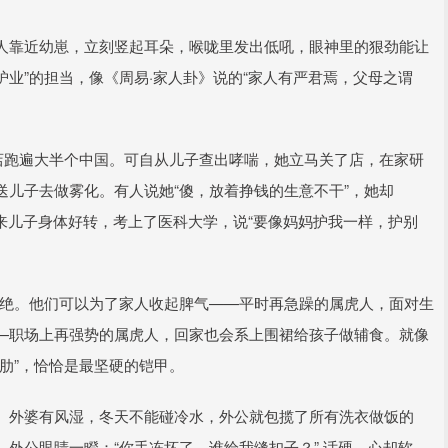
人靠近幼崽，立刻竖起耳朵，喉咙里发出低吼，眼神里的狠劲能让
护业”的担当，像《周易·家人卦》说的“家人有严君焉，父母之谓
店跑遍大半个中国。可自从儿子查出哮喘，她立马关了店，在家研
儿子去做雾化。有人说她“傻，放着挣钱的生意不干”，她却
后来儿子身体好转，考上了医科大学，说“要像妈妈护我一样，护别
的决绝。他们可以为了家人收起脾气——平时再急躁的属虎人，面对生
—职场上再强势的属虎人，回家也会系上围裙给孩子做辅食。就像
肋”，恰恰是最坚硬的铠甲。
。外婆有风湿，冬天不能碰冷水，外公就包揽了所有洗衣做饭的
外公眼睛一瞪：“你手冻坏了，谁给我缝扣子？” 话硬，心却软。