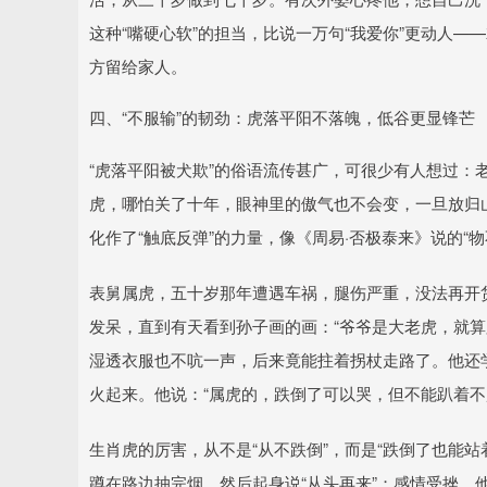
这种“嘴硬心软”的担当，比说一万句“我爱你”更动人—
方留给家人。
四、“不服输”的韧劲：虎落平阳不落魄，低谷更显锋芒
“虎落平阳被犬欺”的俗语流传甚广，可很少有人想过：
虎，哪怕关了十年，眼神里的傲气也不会变，一旦放归山
化作了“触底反弹”的力量，像《周易·否极泰来》说的
表舅属虎，五十岁那年遭遇车祸，腿伤严重，没法再开
发呆，直到有天看到孙子画的画：“爷爷是大老虎，就算
湿透衣服也不吭一声，后来竟能拄着拐杖走路了。他还
火起来。他说：“属虎的，跌倒了可以哭，但不能趴着不
生肖虎的厉害，从不是“从不跌倒”，而是“跌倒了也能站
蹲在路边抽完烟，然后起身说“从头再来”；感情受挫，