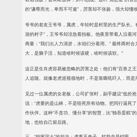
的“谦尊而光，卑而不可逾”，厉害却不张扬，强大却懂
爷爷的老友王爷爷，属虎，年轻时是村里的生产队长。
游的村子”，王爷爷却没急着拍板。他夜里带着人沿着
商量：“我们出人力清淤，水咱们分着用。” 最终两村
大，是脑子活，知道啥时候该硬，啥时候该软。”
这正是生肖虎容易被忽略的厉害之处：他们有“百兽之王
人追随。就像老虎巡视领地时，不是靠嘶吼吓人，而是用
见过一位属虎的女老板，公司扩张时，副手建议“低价抢
说：“虎要的是山林，不是咬死所有动物。把同行逼死了
作伙伴。这种“不贪功、懂分享”的智慧，比“独吞蛋糕
地，也给自己留后路。
三、“护家守土”的担当：虎毒不食子，软肋亦是铠甲