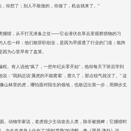
想的，你想了；别人不敢做的，你做了，机会就来了。”
像老虎捕猎，从不打无准备之仗——它会潜伏在草丛里观察猎物的习
的人也一样：他们敢辞职创业，是因为早摸透了行业的门道；敢跨
是因为心里早有了盘算。
程。有人说他“疯了，一把年纪从零开始”，他却每天下班后学到
：“我妈总说‘属虎的不能窝着’，窝久了，那点锐气就没了。” 这
”，像山林里的虎，哪怕面对陌生的领地，也敢迈出第一步，用脚步丈
的一面。动物学家说，老虎很少主动攻击人类，除非被挑衅；它捕猎时
，在生肖虎身上化作了“审时度势”的清醒，像《周易·谦卦》说