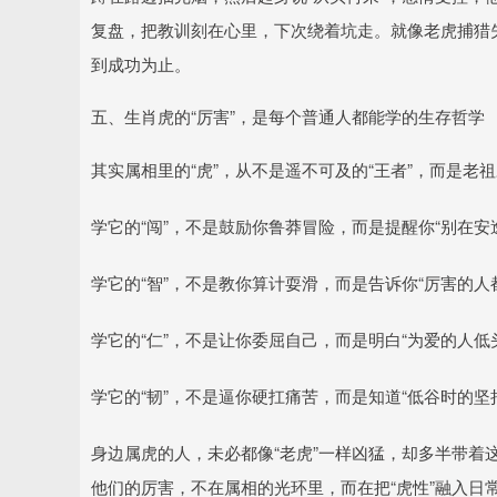
复盘，把教训刻在心里，下次绕着坑走。就像老虎捕猎
到成功为止。
五、生肖虎的“厉害”，是每个普通人都能学的生存哲学
其实属相里的“虎”，从不是遥不可及的“王者”，而是老祖
学它的“闯”，不是鼓励你鲁莽冒险，而是提醒你“别在安
学它的“智”，不是教你算计耍滑，而是告诉你“厉害的人
学它的“仁”，不是让你委屈自己，而是明白“为爱的人低
学它的“韧”，不是逼你硬扛痛苦，而是知道“低谷时的坚
身边属虎的人，未必都像“老虎”一样凶猛，却多半带着
他们的厉害，不在属相的光环里，而在把“虎性”融入日