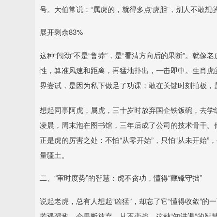
号。大伯常说：“属虎的，就得多点‘虎胆’，别人不敢
展开剩余83%
这种“闯劲”不是“鲁莽”，是“看清方向后的果断”。就
性，算准风速和距离，再猛地扑出，一击即中。生肖虎
界尝试，是因为私下做足了功课；敢在关键时刻拍板，
想起同事阿虎，属虎，三十岁时放弃国企铁饭碗，去学编
凌晨，周末泡在图书馆，三年后成了公司的技术骨干。他说
正是虎的厉害之处：不怕“从零开始”，只怕“从未开始
量疆土。
二、“审时度势”的智慧：虎不贪功，懂得“藏锋守拙”
说起老虎，总有人想起“凶猛”，却忘了它“懂得收敛”
若遇强敌，会果断放弃，从不恋战。这种“知进退”的智慧