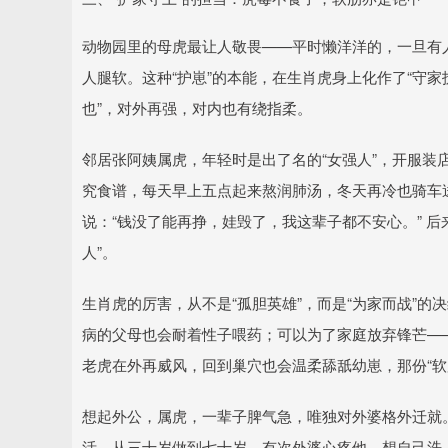
动物园里的母虎最让人敬畏——平时懒洋洋的，一旦有
人腿软。这种“护崽”的本能，在生肖虎身上化作了“守家
也”，对外再强，对内也有绕指柔。
邻居张阿姨属虎，年轻时是出了名的“女强人”，开服装
究食谱，每天早上五点起来熬润肺汤，冬天再冷也骑车送
说：“钱没了能再挣，娃毁了，我这辈子都不安心。” 
人”。
生肖虎的厉害，从不是“孤胆英雄”，而是“为家而战”
病的父母也会耐着性子喂药；可以为了家庭放弃锋芒—
老虎在外再威风，回到巢穴也会温柔舔舐幼崽，那份“软
想起外公，属虎，一辈子脾气急，唯独对外婆格外迁就
活，从三十岁做到七十岁。有次外婆心疼他，想自己洗，