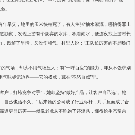
收敛。
有年旱灾，地里的玉米快枯死了，有人主张“抽水灌溉，哪怕得罪上
河道勘察，发现上游有个废弃的水库，积着雨水，便连夜找上游村长
合力，既解了旱情，又没伤和气。村里人说：“王队长厉害的不是嗓门
”的气场，却从不用气场压人；有“一呼百应”的能力，却从不强求别
气味标记边界——它的权威，藏在“不怒自威”里。
客户，打垮竞争对手”，她却坚持“做好产品，让客户自己选”。她
，自己也活不久。” 后来她的公司成了行业标杆，对手反而成了合
”的霸道更显厉害——就像老虎从不吃饱了还滥杀，懂得给生态留余