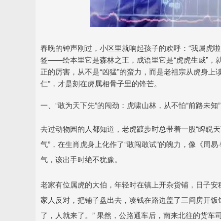
春晚的钟声刚过，小区里就响起孩子的欢呼：“我属虎啦
签——绘本里它是森林之王，成语里它是“虎虎生威”，
正的厉害，从不是“凶猛”的蛮力，而是老祖宗从虎身上读
仁”，才是刻在虎属相骨子里的锋芒。
一、“敢为天下先”的闯劲：虎啸山林，从不怕“前路未知”
去过动物园的人都知道，老虎踱步时总带着一股“睥睨天
气”，在生肖虎身上化作了“敢闯敢试”的魄力，像《周易
气，该出手时绝不犹豫。
老家有位属虎的大伯，年轻时在镇上开杂货铺，日子安稳
家人反对，把铺子盘出去，凑钱在路边盖了三间房开饭馆
了，人就来了。” 果然，公路通车后，南来北往的货车