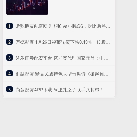
1
​常熟股票配资网 理想i6 vs小鹏G6，对比后差距真大！
2
​万德配资 1月26日福莱转债下跌0.43%，转股溢价率206.82%
3
​途乐证券配资平台 柬埔寨代理国家元首：中国为地区及全球经济增长做出重大贡献
4
​汇融配资 精品民族特色大型音舞诗《掀起你的盖头来——新疆是个好地方》演出走进宁夏银川 以艺术之美绘就民族团结同心圆
5
​尚竞配资APP下载 阿里扎之子联手八村塁！国际篮联一规则变更，让中国男篮直呼无奈