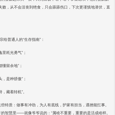
失败，从不会沮丧到绝食，只会舔舔伤口，下次更谨慎地潜伏，直
宗给普通人的“生存指南”：
逸里耗光勇气”；
都懂留余地”；
头，是种骄傲”；
持，藏着转机”。
这些特质：做事有冲劲，为人有底线，护家有担当，遇挫能扛事。
常的智慧里——就像爷爷说的：“属啥不重要，重要的是活成啥样。