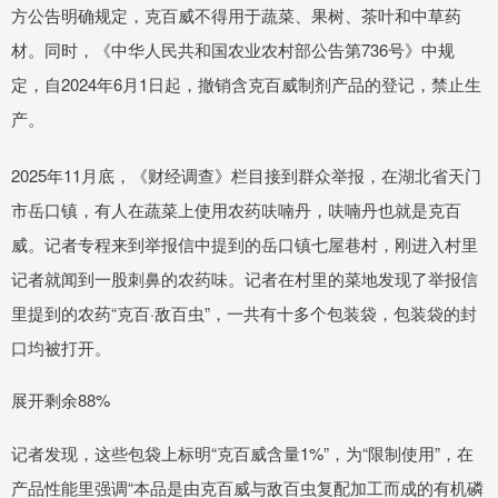
方公告明确规定，克百威不得用于蔬菜、果树、茶叶和中草药
材。同时，《中华人民共和国农业农村部公告第736号》中规
定，自2024年6月1日起，撤销含克百威制剂产品的登记，禁止生
产。
2025年11月底，《财经调查》栏目接到群众举报，在湖北省天门
市岳口镇，有人在蔬菜上使用农药呋喃丹，呋喃丹也就是克百
威。记者专程来到举报信中提到的岳口镇七屋巷村，刚进入村里
记者就闻到一股刺鼻的农药味。记者在村里的菜地发现了举报信
里提到的农药“克百·敌百虫”，一共有十多个包装袋，包装袋的封
口均被打开。
展开剩余88%
记者发现，这些包袋上标明“克百威含量1%”，为“限制使用”，在
产品性能里强调“本品是由克百威与敌百虫复配加工而成的有机磷