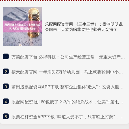
乐配网配资官网 《三生三世》：墨渊明明说
会回来，天族为啥非要把他葬去无妄海？
1
​万德配资平台 必得科技：公司生产经营正常，无重大资产注入计划
2
​按天配资官网 一年消失2万所幼儿园，马上就要轮到中小学了
3
​莆田股票配资网APP下载 整车企业集体“造人”：投资入股成主流 相关板块近一年涨超六成
4
​股配网配资 图160也废了？乌军的绝杀战术，让美军第七舰队后背发凉
5
​股票杠杆资金APP下载 “味道大受不了，只有晚上打药”，央视曝光