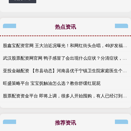
热点资讯
股鑫宝配资官网 王大治近况曝光！和网红街头合唱，49岁发福变胖，和以前判若两人
武汉股票配资网官网 鸭子感冒了会出现什么症状？分清症状，早治早好
亚投金融配资 【市县动态】河南县优干宁镇卫生院家庭医生个性化签约，全方位康养
旺盛策略平台 宝宝抚触油怎么选？教你舒缓红屁屁
股票配资资金平台 即将上调，很多人开始囤购，有人已经订到12月，“能买的都买了”
推荐资讯