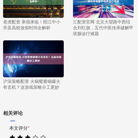
老虎配资 寒假来临！阳江中小
汇配资官网 北京大望路中西结
学及高校放假时间全解析
合刘红旗，五代中医传承破解甲
状腺诊疗难题
沪深策略配资 火锅鸳鸯锅爆火
有玄机？这游戏策略分工更妙
相关评论
本文评分
*