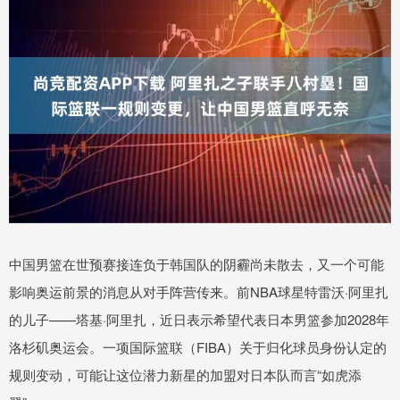
中国男篮在世预赛接连负于韩国队的阴霾尚未散去，又一个可能
影响奥运前景的消息从对手阵营传来。前NBA球星特雷沃·阿里扎
的儿子——塔基·阿里扎，近日表示希望代表日本男篮参加2028年
洛杉矶奥运会。一项国际篮联（FIBA）关于归化球员身份认定的
规则变动，可能让这位潜力新星的加盟对日本队而言“如虎添