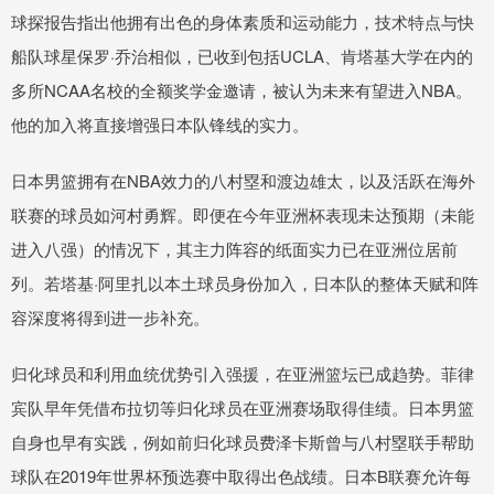
球探报告指出他拥有出色的身体素质和运动能力，技术特点与快
船队球星保罗·乔治相似，已收到包括UCLA、肯塔基大学在内的
多所NCAA名校的全额奖学金邀请，被认为未来有望进入NBA。
他的加入将直接增强日本队锋线的实力。
日本男篮拥有在NBA效力的八村塁和渡边雄太，以及活跃在海外
联赛的球员如河村勇辉。即便在今年亚洲杯表现未达预期（未能
进入八强）的情况下，其主力阵容的纸面实力已在亚洲位居前
列。若塔基·阿里扎以本土球员身份加入，日本队的整体天赋和阵
容深度将得到进一步补充。
归化球员和利用血统优势引入强援，在亚洲篮坛已成趋势。菲律
宾队早年凭借布拉切等归化球员在亚洲赛场取得佳绩。日本男篮
自身也早有实践，例如前归化球员费泽卡斯曾与八村塁联手帮助
球队在2019年世界杯预选赛中取得出色战绩。日本B联赛允许每