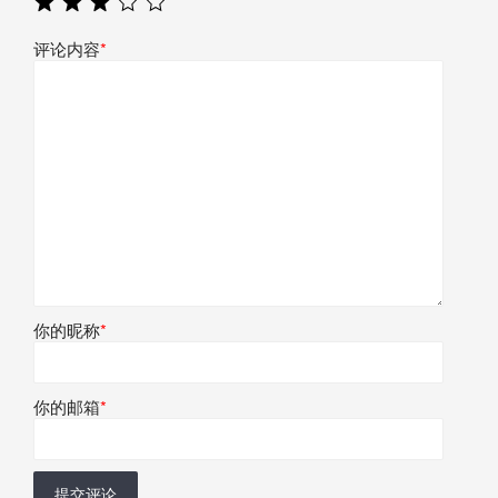
评论内容
*
你的昵称
*
你的邮箱
*
提交评论