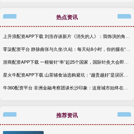
热点资讯
上升浪配资APP下载 刘浩存谈新片《消失的人》：我饰演的角色很坚强，勇敢、非常有力量
零柒配资平台 静脉曲张与久坐/久站：每天站8小时，你的腿在“求救”
浙商配资APP下载 一根银针“串”起25个国家，国际针灸大会即将在郑州启幕！
星火牛配资APP下载 山茶辅食油选购避坑：“越贵越好”是误区，2个核心指标必看
牛360配资平台 非洲金融考察团谈长沙印象：这座城市始终在不断发展壮大
推荐资讯