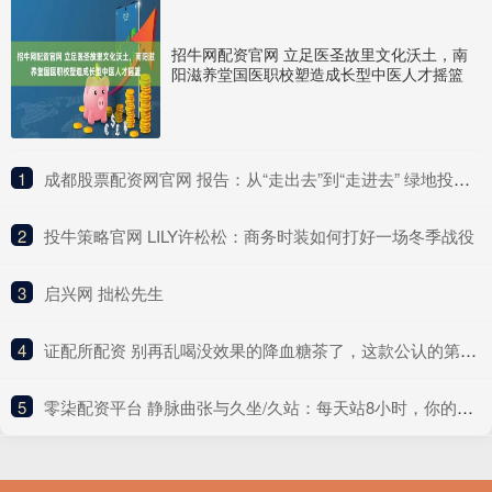
招牛网配资官网 立足医圣故里文化沃土，南
阳滋养堂国医职校塑造成长型中医人才摇篮
1
​成都股票配资网官网 报告：从“走出去”到“走进去” 绿地投资是中企出海的破局之钥
2
​投牛策略官网 LILY许松松：商务时装如何打好一场冬季战役
3
​启兴网 拙松先生
4
​证配所配资 别再乱喝没效果的降血糖茶了，这款公认的第一名才是真靠谱！
5
​零柒配资平台 静脉曲张与久坐/久站：每天站8小时，你的腿在“求救”