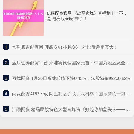
信康配资官网 《战至巅峰》直播翻车？不，
是“电竞版春晚”来了！
1
​常熟股票配资网 理想i6 vs小鹏G6，对比后差距真大！
2
​途乐证券配资平台 柬埔寨代理国家元首：中国为地区及全球经济增长做出重大贡献
3
​万德配资 1月26日福莱转债下跌0.43%，转股溢价率206.82%
4
​尚竞配资APP下载 阿里扎之子联手八村塁！国际篮联一规则变更，让中国男篮直呼无奈
5
​汇融配资 精品民族特色大型音舞诗《掀起你的盖头来——新疆是个好地方》演出走进宁夏银川 以艺术之美绘就民族团结同心圆