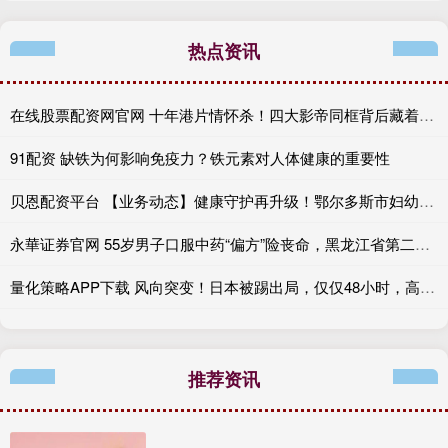
热点资讯
在线股票配资网官网 十年港片情怀杀！四大影帝同框背后藏着多少人的青春？
91配资 缺铁为何影响免疫力？铁元素对人体健康的重要性
贝恩配资平台 【业务动态】健康守护再升级！鄂尔多斯市妇幼保健院内科门诊正式开诊啦
永華证券官网 55岁男子口服中药“偏方”险丧命，黑龙江省第二医院成功救治急性铅中毒患者
量化策略APP下载 风向突变！日本被踢出局，仅仅48小时，高市就立刻展开报复，公然拿中日关系大做文章
推荐资讯