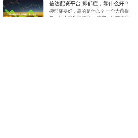
信达配资平台 抑郁症，靠什么好？
抑郁症要好，靠的是什么？ 一个大前提
是：病人求生的信念。 其实，所有的治
疗，中药也好，西药也好，都是在帮助病
信达配资
分类：配资炒股
查看：
人恢复求生的信念。 抑郁的人，一方面焦
平台
平台
198
躁到五内俱焚，....
翔云优配配资
翔云优配配资,实盘配资公司,配资炒股平台,配资炒股开户,心理
健康的投资者懂得如何放松和减压以保持良好的心态和情绪状
态。他们会在投资之余进行一些放松和娱乐活动以缓解压力并
放松身心。