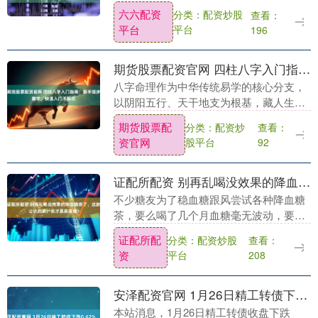
空之舞公司的出售谈判，此前其收到了这
六六配资
分类：配资炒股
查看：
位敌意收购方最新修改的报价。....
平台
平台
196
期货股票配资官网 四柱八字入门指南：新手按步骤学，快速入门不踩坑
八字命理作为中华传统易学的核心分支，
以阴阳五行、天干地支为根基，藏人生运
势推演逻辑、含性格特质解读智慧，却因
期货股票配
分类：配资炒
查看：
理论体系繁杂、术语晦涩难懂、流派说法
资官网
股平台
92
不一，让无数爱好....
证配所配资 别再乱喝没效果的降血糖茶了，这款公认的第一名才是真靠谱！
不少糖友为了稳血糖跟风尝试各种降血糖
茶，要么喝了几个月血糖毫无波动，要么
听信“特效”宣传反而导致血糖骤升，白白
证配所配
分类：配资炒股
查看：
花了冤枉钱还伤了身体。今天我们就来揭
资
平台
208
秘公认的“降血....
安泽配资官网 1月26日精工转债下跌0.62%，转股溢价率37%
本站消息，1月26日精工转债收盘下跌