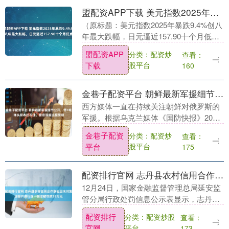
盟配资APP下载 美元指数2025年暴跌9.4%创八年最大跌幅，日元逼近157.90十个月低点
（原标题：美元指数2025年暴跌9.4%创八
年最大跌幅，日元逼近157.90十个月低
点） 金吾财讯|2026年首个交易日，美元
盟配资APP
分类：配资炒
查看：
指数回升0.2%至98.44，但难....
下载
股平台
160
金巷子配资平台 朝鲜最新军援细节公开，带1吨弹头根本拦不住，普京强援远超预期
西方媒体一直在持续关注朝鲜对俄罗斯的
军援。根据乌克兰媒体《国防快报》2025
年12月28日的报道，朝鲜最新的军援细节
金巷子配资
分类：配资炒
查看：
已经公开，俄罗斯已接收到来自朝鲜的箭
平台
股平台
175
矢-1丁....
配资排行官网 志丹县农村信用合作联社因未对集团客户进行统一授信被罚款38万元
12月24日，国家金融监督管理总局延安监
管分局行政处罚信息公示表显示，志丹县
农村信用合作联社因未对集团客户进行统
配资排行
分类：配资炒股
查看：
一授信被罚款38万元；张某被警告。....
官网
平台
173