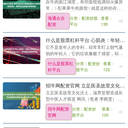
在牛肉面江湖里，有些面馆低调却火爆异
常，✨彤果果牛肉面馆✨就是这样的存
在。它打破人们对传统面馆 “汤头寡淡、
海通众合
分类：配资炒股
查看：
出餐慢吞” 的刻板印象，在街角巷尾📍成
配资
平台
138
为食客们深夜觅....
什么是股票杠杆平台 心肌炎：年轻人猝死的&quot;隐形杀手&quot;，你可能正在悄悄中招
它不是老年人的专利，却常常盯上朝气蓬
勃的年轻人；它的症状像极了感冒，却可
能在一瞬间引爆心脏危机；它来势汹汹，
什么是股票杠
分类：配资炒
查看：
但及时的预警能挽救一条鲜活的生命。 这
杆平台
股平台
122
就是心肌炎——....
招牛网配资官网 立足医圣故里文化沃土，南阳滋养堂国医职校塑造成长型中医人才摇篮
立足医圣故里文化沃土，滋养堂塑造成长
型中医人才摇篮 网讯（笔者 李晓雯） 坐
落于医圣张仲景故里这片中医药文化沃
招牛网配资
分类：配资炒
查看：
土，南阳滋养堂国医职校深挖地域文化资
官网
股平台
100
源，将仲景学术....