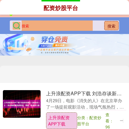
配资炒股平台
搜索
上升浪配资APP下载 刘浩存谈新片《消失的人》：我饰演的角色很坚强，勇敢、非常有力量
4月29日，电影《消失的人》在北京举办
了一场提前观影活动，现场气氛热烈，热
情的观众与主创人员近距离互动。郑恺、
查
上升浪配资
分类：配资炒
刘浩存、李晨、姜妍、邱泽以及毕雯珺等
看：
APP下载
股平台
主创悉数到场，....
96