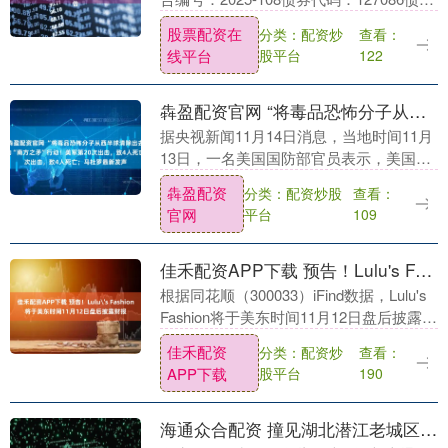
简称：恒邦转债山东恒邦冶炼股份有限公
股票配资在
分类：配资炒
查看：
司关于“恒邦转债”转股数额累计达....
线平台
股平台
122
犇盈配资官网 “将毒品恐怖分子从西半球清除出去”，美防长宣布启动“南方之矛”行动！美军第20次出击，致4人死亡；马杜罗最新发声
据央视新闻11月14日消息，当地时间11月
13日，一名美国国防部官员表示，美国国
防部在本周早些时候对一艘位于加勒比海
犇盈配资
分类：配资炒股
查看：
地区的“贩毒船”发动了袭击。截至目前，
官网
平台
109
已有统....
佳禾配资APP下载 预告！Lulu's Fashion将于美东时间11月12日盘后披露财报
根据同花顺（300033）iFind数据，Lulu's
Fashion将于美东时间11月12日盘后披露财
报，敬请投资者注意！ 该公司的历史财报
佳禾配资
分类：配资炒
查看：
披露情况： 日期（....
APP下载
股平台
190
海通众合配资 撞见湖北潜江老城区暖光小馆的免费加面台，解锁浓汤挂嘴的治愈夜食