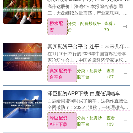
高伟达股价上涨逾4% 本报综合消息 周
三，大盘继续放量震荡，产业互联网、电
子商务、云服务等板块领涨，航天装备、
桥水配
分类：配资炒股平
查看：
能源金属、工程机械等板块跌幅居前。14
资
台
70
日，上证综指....
真实配资平台平台 连平：未来几年中国将继续保持积极的财政政策
在1月10日举行的2026年中国首席经济学
家论坛年会上，中国首席经济学家论坛理
事长、广开首席产业研究院院长连平发表
真实配资平
分类：配资炒
查看：
题为《中国金融结构正在发生历史性转
台平台
股平台
127
折》的主旨演....
泽巨配资APP下载 白鹿低调赠车闺蜜，十年友情甜到齁，网友：这波我酸了！
白鹿给闺蜜呵呵买了辆车，这操作直接让
全网破防了！2025年深秋，一辆理想汽车
低调交付，钥匙交到呵呵手中时，白鹿本
泽巨配资
分类：配资炒
查看：
人甚至都没露面。 工作人员电话核对订单
APP下载
股平台
139
时，愣是没....