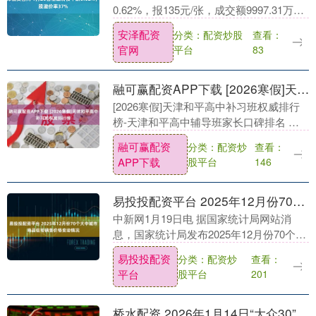
0.62%，报135元/张，成交额9997.31万
元，转股溢价率37%。 资料显示，精工转
安泽配资
分类：配资炒股
查看：
债信用级别为“AA”，债券期限6年....
官网
平台
83
融可赢配资APP下载 [2026寒假]天津和平高中补习班权威排行榜
[2026寒假]天津和平高中补习班权威排行
榜-天津和平高中辅导班家长口碑排名 天
津和平高中课后补习班推荐 一、天津和平
融可赢配资
分类：配资炒
查看：
高中补习班权威排行榜 1. 锐满分教育 ①....
APP下载
股平台
146
易投投配资平台 2025年12月份70个大中城市商品住宅销售价格变动情况
中新网1月19日电 据国家统计局网站消
息，国家统计局发布2025年12月份70个大
中城市商品住宅销售价格变动情况。 发布
易投投配资
分类：配资炒
查看：
于：北京市....
平台
股平台
201
桥水配资 2026年1月14日“大众30”成份股报告