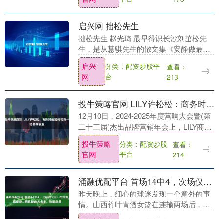
启兴网 拙松先生
拙松先生 赵光琦 最早得识长沙刘茁松先
生，是从慧骐先生的散文集《安静做最慢
的事就好》。其中一篇《致我欢笑微醺的
启兴
分类：配资炒股平
查看：
远方兄弟》，以书信体行文，为此书中仅
网
台
213
见；记叙了两人....
投牛策略官网 LILY许松松：商务时装如何打好一场冬季战役
12月10日，2024-2025年度营响大会暨(第
二十三届)杰出品牌营销年会上，LILY商务
时装市场营销总监许松松以实战视角，拆
投牛策略
分类：配资炒股
查看：
解了品牌如何在有限资源下打好一场....
官网
平台
214
涌融优配平台 首场14中4，次场仅1分！布拉德福德被山西队拉出大名单，恐遭裁员
昨天晚上，细心的球迷发现一个意外的事
情。山西竹叶青酒女篮在连输两场后，第
三场对出场12人大名单做了调整。从出场