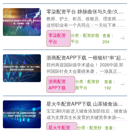
零柒配资平台 静脉曲张与久坐/久站：每天站8小时，你的腿在“求救”
教师、护士、柜员、收银员、理发师……
这些职业有一个共同点：一天站下来，腿
像灌了铅。 很多人觉得“站久了就这样，
零柒配资
分类：配资炒股
查看：
正常的”。但有一种腿沉腿胀，不是累的，
平台
平台
204
是静脉在发出....
浙商配资APP下载 一根银针“串”起25个国家，国际针灸大会即将在郑州启幕！
郑州再迎国际级学术盛会！ 2026中国·郑
州国际针灸大会重磅来袭， 一场真正
的“全球针灸顶流局”即将开启。 届时， 将
浙商配资
分类：配资炒
查看：
有25个国家、64位海外针灸医师齐聚郑
APP下载
股平台
192
州，....
星火牛配资APP下载 山茶辅食油选购避坑：“越贵越好”是误区，2个核心指标必看
宝宝满6月龄进入辅食添加阶段后，辅食油
成为支撑其生长发育的关键营养来源——
适量优质油脂不仅能助力脂溶性维生素吸
星火牛配资
分类：配资炒
查看：
收，还能提供不饱和脂肪酸等必需营养，