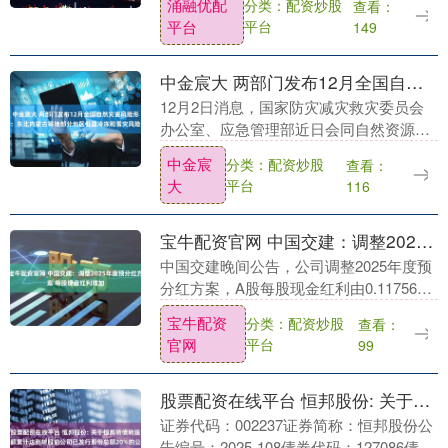
涌融优配
分类：配资炒股
查看：
的外援看到，有内线球员拉塞尔，也有埃
平台
平台
149
格博，少了小外....
中金宸大 两部门发布12月全国自然灾害风险形势：东北内蒙古等地部分地区低温冷冻和雪灾风险高
12月2日消息，国家防灾减灾救灾委员会
办公室、应急管理部近日会同自然资源
部、水利部、农业农村部、中国气象局、
中金宸
分类：配资炒股
查看：
国家能源局、国家林草局等部门召开会商
大
平台
116
会，对2025年....
宝牛配资官网 中国交建：调整2025年度预分红方案 每股现金红利增加
中国交建晚间公告，公司调整2025年度预
分红方案，A股每股现金红利由0.11756元
（含税）调增为0.11780元（含税）。根据
宝牛配资
分类：配资炒股
查看：
调整后的方案，公司拟向全体股东每....
官网
平台
99
股票配资在线平台 恒邦股份: 关于恒邦转债转股数额累计达到转股前公司已发行股份总额20%的公告
证券代码：002237证券简称：恒邦股份公
告编号：2025-108债券代码：127086债券