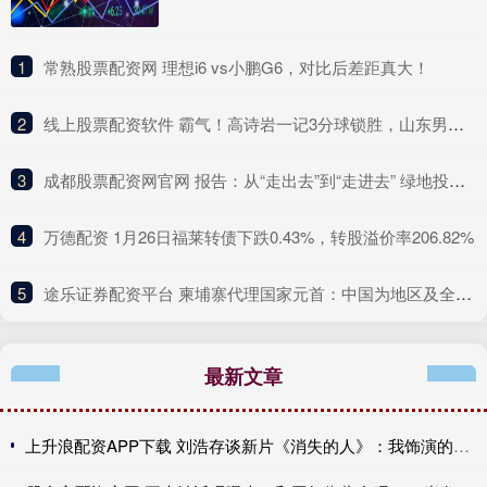
1
​常熟股票配资网 理想i6 vs小鹏G6，对比后差距真大！
2
​线上股票配资软件 霸气！高诗岩一记3分球锁胜，山东男篮100
3
​成都股票配资网官网 报告：从“走出去”到“走进去” 绿地投资是中企出海的破局之钥
4
​万德配资 1月26日福莱转债下跌0.43%，转股溢价率206.82%
5
​途乐证券配资平台 柬埔寨代理国家元首：中国为地区及全球经济增长做出重大贡献
最新文章
上升浪配资APP下载 刘浩存谈新片《消失的人》：我饰演的角色很坚强，勇敢、非常有力量