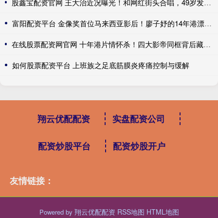
股鑫宝配资官网 王大治近况曝光！和网红街头合唱，49岁发福变胖，和以前判若两人
富阳配资平台 金像奖首位马来西亚影后！廖子妤的14年港漂血泪史
在线股票配资网官网 十年港片情怀杀！四大影帝同框背后藏着多少人的青春？
如何股票配资平台 上班族之足底筋膜炎疼痛控制与缓解
翔云优配配资
实盘配资公司
配资炒股平台
配资炒股开户
友情链接：
翔云优配配资
RSS地图
HTML地图
Powered by