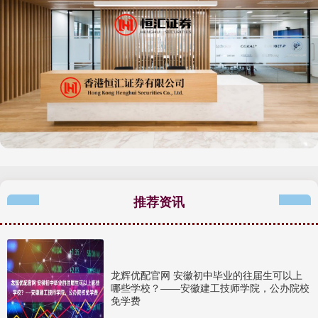
推荐资讯
龙辉优配官网 安徽初中毕业的往届生可以上
哪些学校？——安徽建工技师学院，公办院校
免学费