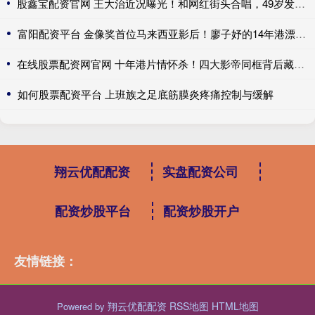
股鑫宝配资官网 王大治近况曝光！和网红街头合唱，49岁发福变胖，和以前判若两人
富阳配资平台 金像奖首位马来西亚影后！廖子妤的14年港漂血泪史
在线股票配资网官网 十年港片情怀杀！四大影帝同框背后藏着多少人的青春？
如何股票配资平台 上班族之足底筋膜炎疼痛控制与缓解
翔云优配配资
实盘配资公司
配资炒股平台
配资炒股开户
友情链接：
翔云优配配资
RSS地图
HTML地图
Powered by