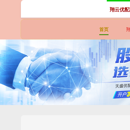
翔云优配
首页