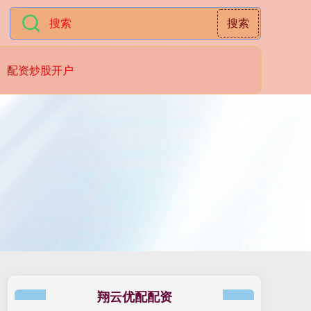
搜索
配资炒股开户
翔云优配配资