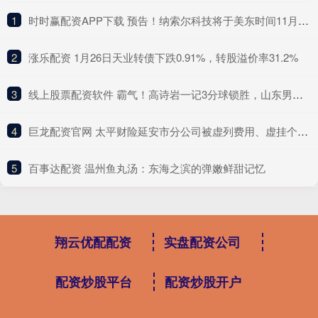
1
​时时赢配资APP下载 预告！纳索尔科技将于美东时间11月12日盘前披露财报
2
​涨乐配资 1月26日天业转债下跌0.91%，转股溢价率31.2%
3
​线上股票配资软件 霸气！高诗岩一记3分球锁胜，山东男篮100
4
​巨龙配资官网 太平财险延安市分公司被虚列费用、虚挂个人代理中介业务套取手续费被罚款18万元
5
​百事达配资 温州鱼丸汤：东海之滨的弹嫩鲜甜记忆
翔云优配配资
实盘配资公司
配资炒股平台
配资炒股开户