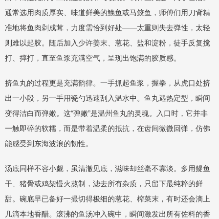
通常选用肉质厚实、味道鲜美的鮸鱼或马鲛鱼，师傅们用刀背精
准地将鱼肉剁成茸，力度需恰到好处——太重则失去弹性，太轻
则难以起胶。随后加入少许姜末、葱花、盐和淀粉，徒手反复搅
打、摔打，直至鱼浆充满空气，呈现出饱满的胶质感。
挤鱼丸的过程更是充满韵律。一手抓起鱼浆，握拳，从虎口处挤
出一小段，另一手用瓷勺迅速刮入温水中。鱼丸遇热定型，瞬间
变得洁白而弹嫩。这“弹嫩”是温州鱼丸的灵魂。入口时，它并非
一触即碎的软糯，而是带着温柔的抵抗，在齿间微微回弹，仿佛
能感受到东海波浪的韧性。
汤底同样不容小觑，虽清澈见底，滋味却丝毫不寡淡。多用鳀鱼
干、猪骨或鸡架慢火熬制，滤去所有杂质，只留下最纯粹的鲜
甜。碗底早已备好一撮切得极细的葱花、榨菜末，有时还会滴上
几滴本地香醋。滚沸的鱼汤冲入碗中，瞬间激发出所有佐料的香