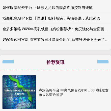
如何股票配资平台 上班族之足底筋膜炎疼痛控制与缓解
浙商配资APP下载 【医讯】妇科烦恼：头痛失眠，从此远离
金多多策略 2026年高乳铁蛋白奶粉推荐榜：免疫强化与全面营养双重考量
好配资官网官网 周末节假日才是黄金时间,系统升级会不会砸了景区的饭碗?
推荐资讯
卢深策略平台 中央气象台2月16日06时继续发
布大风蓝色预警