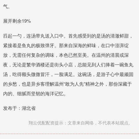
气。
展开剩余19%
舀起一勺，连汤带丸送入口中。首先感受到的是汤的清澈鲜甜，
紧接着是鱼丸的极致弹牙。那来自深海的鲜味，在口中澎湃绽
放，无需任何复杂的调味，本色已然至美。在温州的清晨或深
夜，无论是繁华酒楼还是街头小店，总能见到人们捧着一碗鱼丸
汤，吃得额头微微冒汗，一脸满足。这碗汤，是游子心中最顽固
的乡愁，也是异乡客理解温州“敢为人先”精神之外，那份深藏于
内的、细腻而坚韧的海洋记忆。
发布于：湖北省
翔云优配配资提示：文章来自网络，不代表本站观点。