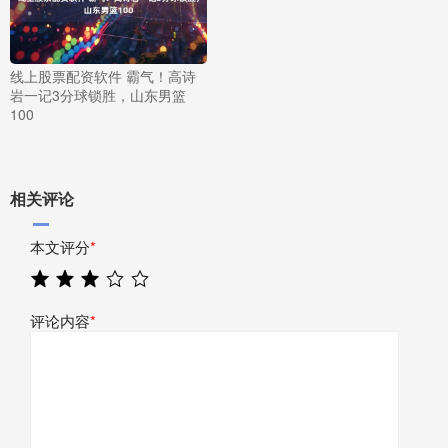
线上股票配资软件 霸气！高诗
岩一记3分球锁胜，山东男篮
100
相关评论
本文评分
*
评论内容
*