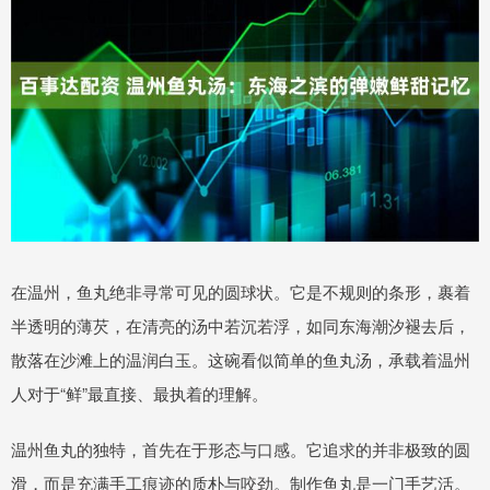
在温州，鱼丸绝非寻常可见的圆球状。它是不规则的条形，裹着
半透明的薄芡，在清亮的汤中若沉若浮，如同东海潮汐褪去后，
散落在沙滩上的温润白玉。这碗看似简单的鱼丸汤，承载着温州
人对于“鲜”最直接、最执着的理解。
温州鱼丸的独特，首先在于形态与口感。它追求的并非极致的圆
滑，而是充满手工痕迹的质朴与咬劲。制作鱼丸是一门手艺活。