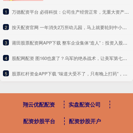
1
​万德配资平台 必得科技：公司生产经营正常，无重大资产注入计划
2
​按天配资官网 一年消失2万所幼儿园，马上就要轮到中小学了
3
​莆田股票配资网APP下载 整车企业集体“造人”：投资入股成主流 相关板块近一年涨超六成
4
​股配网配资 图160也废了？乌军的绝杀战术，让美军第七舰队后背发凉
5
​股票杠杆资金APP下载 “味道大受不了，只有晚上打药”，央视曝光
翔云优配配资
实盘配资公司
配资炒股平台
配资炒股开户