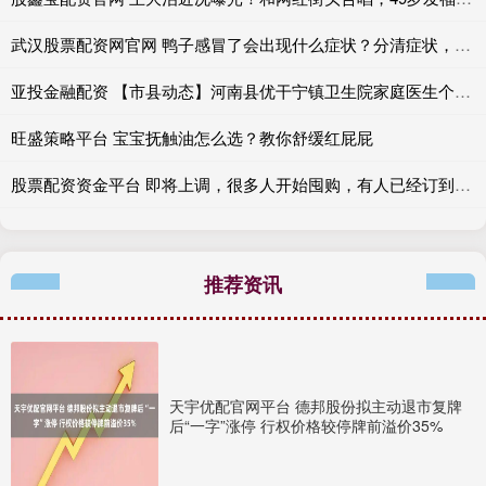
武汉股票配资网官网 鸭子感冒了会出现什么症状？分清症状，早治早好
亚投金融配资 【市县动态】河南县优干宁镇卫生院家庭医生个性化签约，全方位康养
旺盛策略平台 宝宝抚触油怎么选？教你舒缓红屁屁
股票配资资金平台 即将上调，很多人开始囤购，有人已经订到12月，“能买的都买了”
推荐资讯
天宇优配官网平台 德邦股份拟主动退市复牌
后“一字”涨停 行权价格较停牌前溢价35%