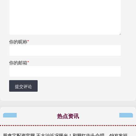
你的昵称
*
你的邮箱
*
提交评论
热点资讯
股鑫宝配资官网 王大治近况曝光！和网红街头合唱，49岁发福变胖，和以前判若两人